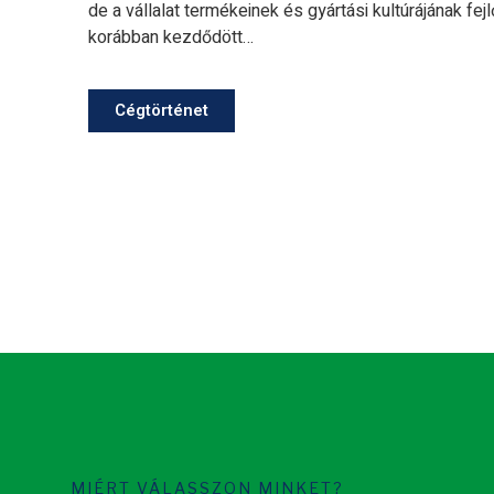
de a vállalat termékeinek és gyártási kultúrájának fej
korábban kezdődött…
Cégtörténet
MIÉRT VÁLASSZON MINKET?