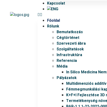
Kapcsolat
Főoldal
Rólunk
Bemutatkozás
Cégtörténet
Szervezeti ábra
Szolgáltatások
Infrastruktúra
Referencia
Média
In Silico Medicina Ne
Pályázatok
Multidimenziós addití
Fémmegmunkálási kapa
K+F+I Fejlesztése 3D 
Termelékenység növel
BAR-1.1.1-22-2022-00