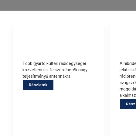
Mikrohullámú
Pas
antennák
és k
Több gyártó kültéri rádióegységei
A hibrid
közvetlenül is felszerelhetők nagy
jelátala
teljesítményű antennákra.
rádióre
az igaz
Részletek
megoldás
alkalma
Rész