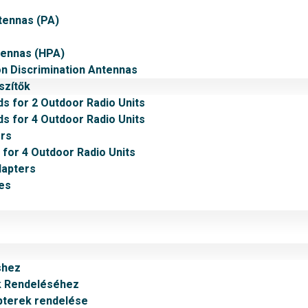
tennas (PA)
tennas (HPA)
on Discrimination Antennas
szítők
ds for 2 Outdoor Radio Units
ds for 4 Outdoor Radio Units
rs
 for 4 Outdoor Radio Units
dapters
es
shez
k Rendeléséhez
pterek rendelése