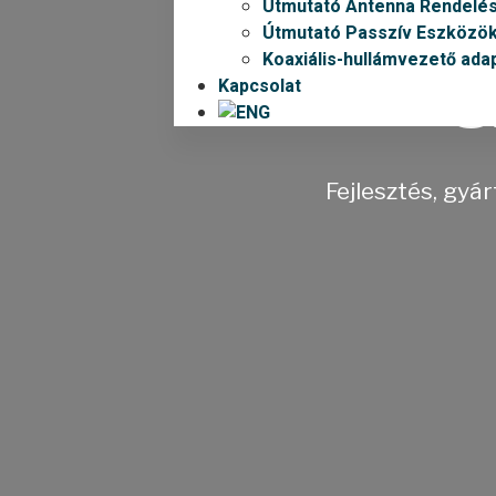
Útmutató Antenna Rendelé
Útmutató Passzív Eszközö
s
Koaxiális-hullámvezető ada
Kapcsolat
Fejlesztés, gyá