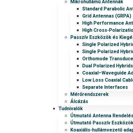
Mikrohullámú Antennák
Standard Parabolic An
Grid Antennas (GRPA)
High Performance An
High Cross-Polarizati
Passzív Eszközök és Kiegé
Single Polarized Hybri
Single Polarized Hybri
Orthomode Transduce
Dual Polarized Hybrids
Coaxial–Waveguide A
Low Loss Coaxial Cabl
Separate Interfaces
Mérőrendszerek
Álcázás
Tudnivalók
Útmutató Antenna Rendelé
Útmutató Passzív Eszközö
Koaxiális-hullámvezető ada