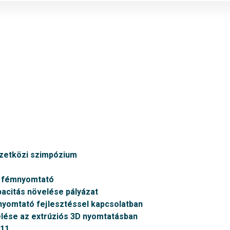
mzetközi szimpózium
v fémnyomtató
citás növelése pályázat
nyomtató fejlesztéssel kapcsolatban
ése az extrúziós 3D nyomtatásban
011