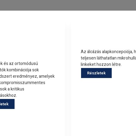
szív eszközök
Álcázás
iegészítők
Az álcázás alapkoncepciója, 
teljesen láthatatlan mikrohul
ek és az ortomódusú
linkeket hozzon létre.
kítók kombinációja sok
Részletek
ndszert eredményez, amelyek
i kompromisszummentes
ok a kritikus
zásokhoz.
letek