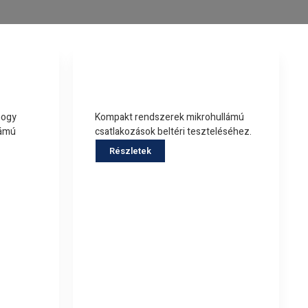
Mérőrendszerek
hogy
Kompakt rendszerek mikrohullámú
lámú
csatlakozások beltéri teszteléséhez.
Részletek