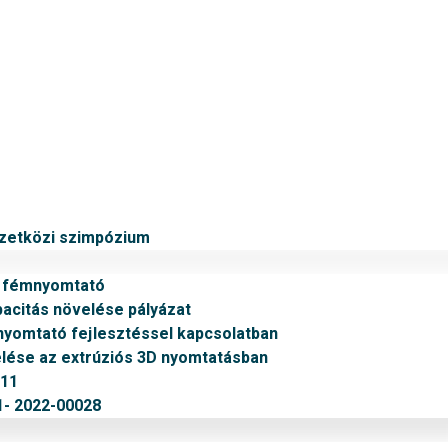
mzetközi szimpózium
v fémnyomtató
citás növelése pályázat
nyomtató fejlesztéssel kapcsolatban
ése az extrúziós 3D nyomtatásban
011
- 2022-00028