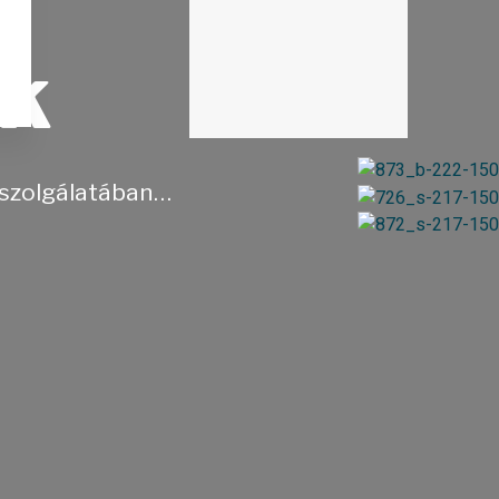
ú
ok
k szolgálatában…