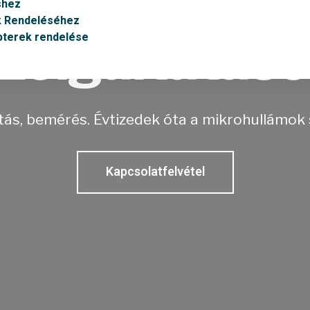
Mikrohullám
shez
k Rendeléséhez
zolgáltatás
pterek rendelése
rtás, bemérés. Évtizedek óta a mikrohullámo
Kapcsolatfelvétel