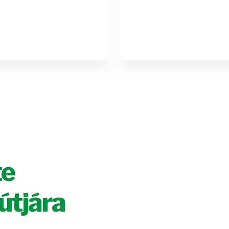
te
útjára