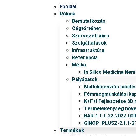
Főoldal
Rólunk
Bemutatkozás
Cégtörténet
Szervezeti ábra
Szolgáltatások
Infrastruktúra
Referencia
Média
In Silico Medicina Ne
Pályázatok
Multidimenziós addití
Fémmegmunkálási kapa
K+F+I Fejlesztése 3D 
Termelékenység növel
BAR-1.1.1-22-2022-00
GINOP_PLUSZ-2.1.1-21
Termékek