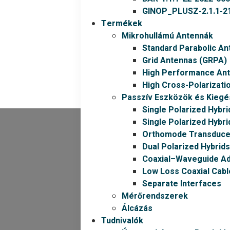
GINOP_PLUSZ-2.1.1-21
Termékek
Mikrohullámú Antennák
Standard Parabolic An
Grid Antennas (GRPA)
High Performance An
High Cross-Polarizati
Passzív Eszközök és Kiegé
Single Polarized Hybri
Single Polarized Hybri
Orthomode Transduce
Dual Polarized Hybrids
Coaxial–Waveguide A
Low Loss Coaxial Cabl
Separate Interfaces
Mérőrendszerek
Álcázás
Tudnivalók