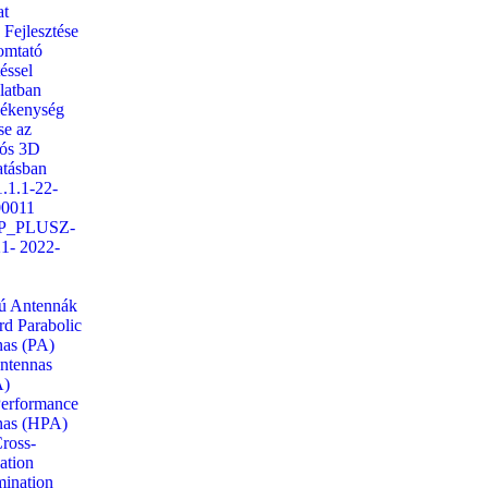
at
Fejlesztése
omtató
téssel
latban
ékenység
se az
iós 3D
tásban
.1.1-22-
00011
P_PLUSZ-
21- 2022-
ú Antennák
rd Parabolic
as (PA)
ntennas
)
erformance
nas (HPA)
ross-
ation
mination