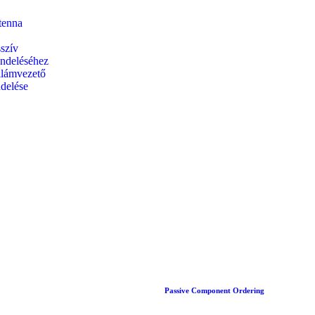
tenna
szív
ndeléséhez
llámvezető
ndelése
Passive Component Ordering