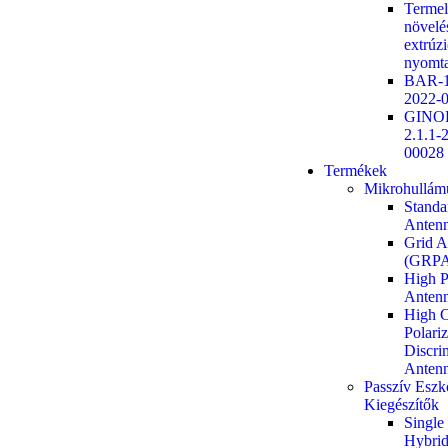
Termel
növelé
extrúz
nyomta
BAR-1
2022-
GINO
2.1.1-
00028
Termékek
Mikrohullám
Standa
Antenn
Grid A
(GRPA
High P
Anten
High C
Polariz
Discri
Anten
Passzív Eszk
Kiegészítők
Single
Hybrid