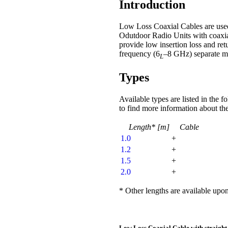
Introduction
Low Loss Coaxial Cables are used 
Odutdoor Radio Units with coaxia
provide low insertion loss and retu
frequency (6
–8 GHz) separate m
L
Types
Available types are listed in the 
to find more information about the
Length* [m]
Cable
1.0
+
1.2
+
1.5
+
2.0
+
* Other lengths are available upon
Low Loss Coaxial Cable with straight