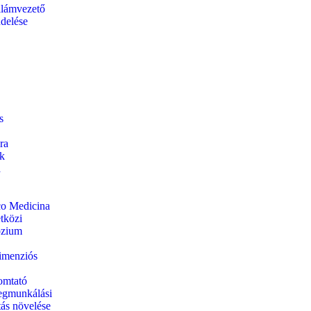
llámvezető
ndelése
s
ra
ok
a
ico Medicina
tközi
ózium
imenziós
omtató
gmunkálási
tás növelése