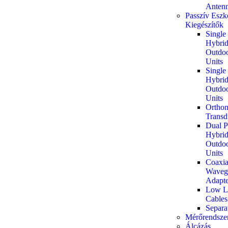
Anten
Passzív Eszk
Kiegészítők
Single
Hybrid
Outdoo
Units
Single
Hybrid
Outdoo
Units
Ortho
Transd
Dual P
Hybrid
Outdoo
Units
Coaxia
Waveg
Adapte
Low Lo
Cables
Separat
Mérőrendsze
Álcázás