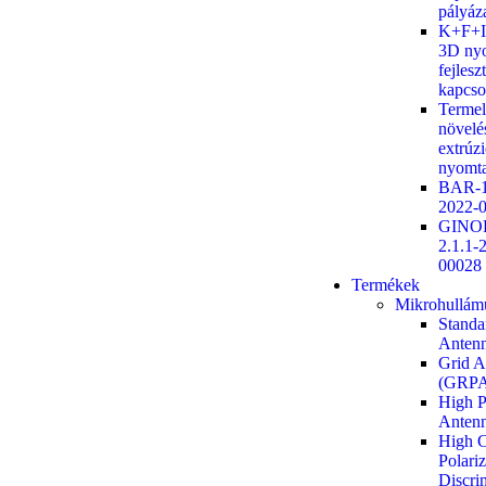
pályáz
K+F+I 
3D ny
fejlesz
kapcso
Termel
növelé
extrúz
nyomta
BAR-1
2022-
GINO
2.1.1-
00028
Termékek
Mikrohullám
Standa
Antenn
Grid A
(GRPA
High P
Anten
High C
Polariz
Discri