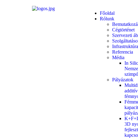
Főoldal
Rólunk
Bemutatkozá
Cégtörténet
Szervezeti áb
Szolgáltatás
Infrastruktúr
Referencia
Média
In Sil
Nemze
szimp
Pályázatok
Multid
additív
fémny
Fémme
kapaci
pályáz
K+F+I 
3D ny
fejlesz
kapcso