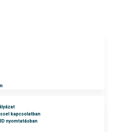
um
lyázat
éssel kapcsolatban
 3D nyomtatásban