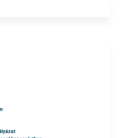
um
lyázat