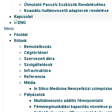
Útmutató Passzív Eszközök Rendeléséhez
Koaxiális-hullámvezető adapterek rendelése
Kapcsolat
Menü
Főoldal
Rólunk
Bemutatkozás
Cégtörténet
Szervezeti ábra
Szolgáltatások
Infrastruktúra
Referencia
Média
In Silico Medicina Nemzetközi szimpózi
Pályázatok
Multidimenziós additív fémnyomtató
Fémmegmunkálási kapacitás növelése pá