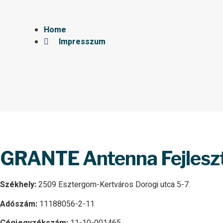
Home
Impresszum
GRANTE Antenna Fejlesztő
Székhely:
2509 Esztergom-Kertváros Dorogi utca 5-7.
Adószám:
11188056-2-11
Cégjegyzékszám:
11-10-001465