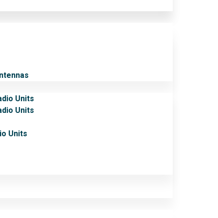
Antennas
adio Units
adio Units
io Units