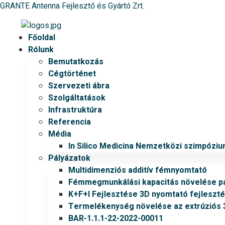
GRANTE Antenna Fejlesztő és Gyártó Zrt.
Főoldal
Rólunk
Bemutatkozás
Cégtörténet
Szervezeti ábra
Szolgáltatások
Infrastruktúra
Referencia
Média
In Silico Medicina Nemzetközi szimpózi
Pályázatok
Multidimenziós additív fémnyomtató
Fémmegmunkálási kapacitás növelése pá
K+F+I Fejlesztése 3D nyomtató fejleszt
Termelékenység növelése az extrúziós
BAR-1.1.1-22-2022-00011