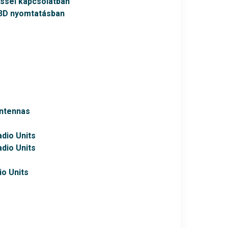
éssel kapcsolatban
 3D nyomtatásban
Antennas
adio Units
adio Units
io Units