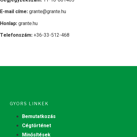
E-mail címe:
grante@grante.hu
Honlap:
grante.hu
Telefonszám:
+36-33-512-468
GYORS LINKEK
Bemutatkozás
Cégtörténet
Minősítések