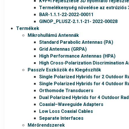
K+F+I Fejlesztése 3D nyomtató fejleszt
Termelékenység növelése az extrúziós
BAR-1.1.1-22-2022-00011
GINOP_PLUSZ-2.1.1-21- 2022-00028
Termékek
Mikrohullámú Antennák
Standard Parabolic Antennas (PA)
Grid Antennas (GRPA)
High Performance Antennas (HPA)
High Cross-Polarization Discrimination 
Passzív Eszközök és Kiegészítők
Single Polarized Hybrids for 2 Outdoor R
Single Polarized Hybrids for 4 Outdoor R
Orthomode Transducers
Dual Polarized Hybrids for 4 Outdoor Rad
Coaxial–Waveguide Adapters
Low Loss Coaxial Cables
Separate Interfaces
Mérőrendszerek