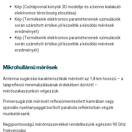
Kép (Csőtápvonal könyök 3D modellje és a benne kialakuló
elektromos térerősség eloszlása)
Kép (Termékeink elektromos paramétereinek szimulációk
során számított értékei jól közelítik a későbbi mérések
eredményét)
Kép (Termékeink elektromos paramétereinek szimulációk
során számított értékei jól közelítik a későbbi mérések
eredményét)
Mikrohullámú mérések
Antenna sugárzási karakterisztikák mérését az 1,8 km hosszú – a
talajreflexió minimalizálásának érdekében döntött –
mérőszakaszunkon végezzük.
Primersugárzók mérését reflexiómentesített kamrában vagy
speciális nyelőanyaggal borított parabola reflektorban végzik
munkatársaink.
Nagypontosságú mérőműszerekkel rendelkezünk egészen 90 GHz
frekvenciáig.