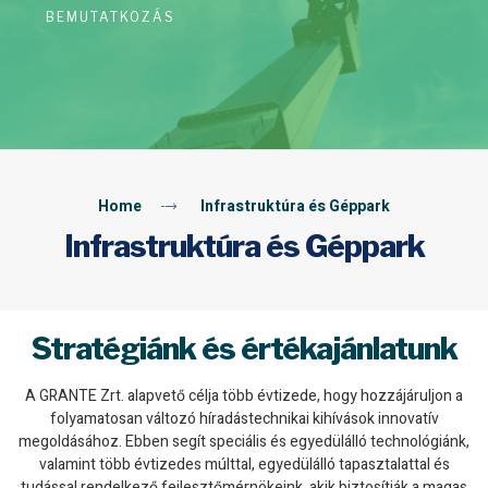
BEMUTATKOZÁS
Home
Infrastruktúra és Géppark
Infrastruktúra és Géppark
Stratégiánk és értékajánlatunk
A GRANTE Zrt. alapvető célja több évtizede, hogy hozzájáruljon a
folyamatosan változó híradástechnikai kihívások innovatív
megoldásához. Ebben segít speciális és egyedülálló technológiánk,
valamint több évtizedes múlttal, egyedülálló tapasztalattal és
tudással rendelkező fejlesztőmérnökeink, akik biztosítják a magas