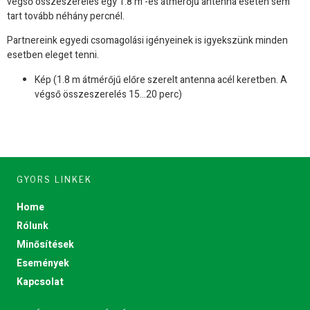
végső összeszerelés egy 1.8 m -es átmérőjű antenna esetén sem
tart tovább néhány percnél.
Partnereink egyedi csomagolási igényeinek is igyekszünk minden
esetben eleget tenni.
Kép (1.8 m átmérőjű előre szerelt antenna acél keretben. A
végső összeszerelés 15…20 perc)
GYORS LINKEK
Home
Rólunk
Minősítések
Események
Kapcsolat