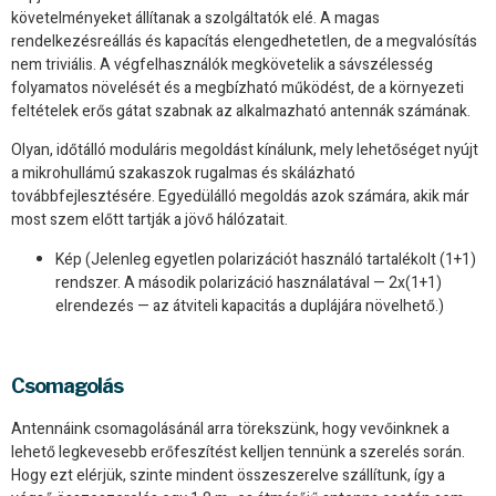
követelményeket állítanak a szolgáltatók elé. A magas
rendelkezésreállás és kapacítás elengedhetetlen, de a megvalósítás
nem triviális. A végfelhasználók megkövetelik a sávszélesség
folyamatos növelését és a megbízható működést, de a környezeti
feltételek erős gátat szabnak az alkalmazható antennák számának.
Olyan, időtálló moduláris megoldást kínálunk, mely lehetőséget nyújt
a mikrohullámú szakaszok rugalmas és skálázható
továbbfejlesztésére. Egyedülálló megoldás azok számára, akik már
most szem előtt tartják a jövő hálózatait.
Kép (Jelenleg egyetlen polarizációt használó tartalékolt (1+1)
rendszer. A második polarizáció használatával — 2x(1+1)
elrendezés — az átviteli kapacitás a duplájára növelhető.)
Csomagolás
Antennáink csomagolásánál arra törekszünk, hogy vevőinknek a
lehető legkevesebb erőfeszítést kelljen tennünk a szerelés során.
Hogy ezt elérjük, szinte mindent összeszerelve szállítunk, így a