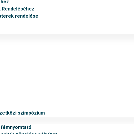
shez
k Rendeléséhez
pterek rendelése
mzetközi szimpózium
v fémnyomtató