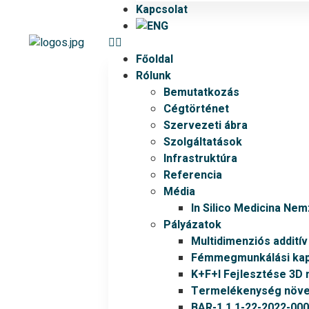
Kapcsolat
Főoldal
Rólunk
Bemutatkozás
Cégtörténet
Szervezeti ábra
Szolgáltatások
Infrastruktúra
Referencia
Média
In Silico Medicina Ne
Pályázatok
Multidimenziós addití
Fémmegmunkálási kapa
K+F+I Fejlesztése 3D 
Termelékenység növel
BAR-1.1.1-22-2022-00