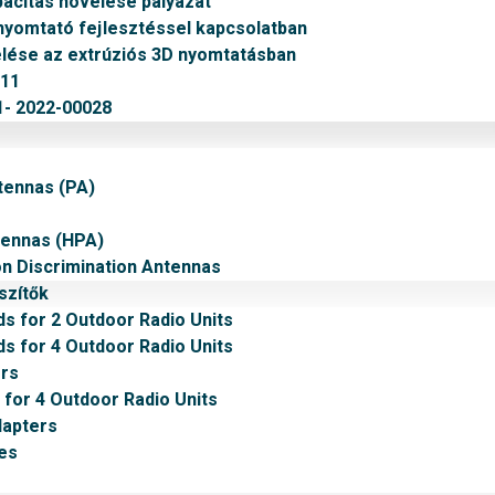
citás növelése pályázat
nyomtató fejlesztéssel kapcsolatban
ése az extrúziós 3D nyomtatásban
011
- 2022-00028
tennas (PA)
tennas (HPA)
on Discrimination Antennas
szítők
ds for 2 Outdoor Radio Units
ds for 4 Outdoor Radio Units
rs
 for 4 Outdoor Radio Units
dapters
es