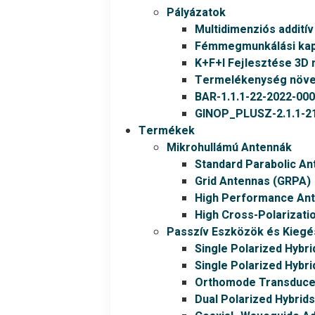
Pályázatok
Multidimenziós addití
Fémmegmunkálási kapa
K+F+I Fejlesztése 3D 
Termelékenység növel
BAR-1.1.1-22-2022-00
GINOP_PLUSZ-2.1.1-21
Termékek
Mikrohullámú Antennák
Standard Parabolic An
Grid Antennas (GRPA)
High Performance An
High Cross-Polarizati
Passzív Eszközök és Kiegé
Single Polarized Hybri
Single Polarized Hybri
Orthomode Transduce
Dual Polarized Hybrids