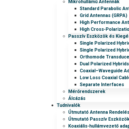
Mikrohullámú Antennák
Standard Parabolic An
Grid Antennas (GRPA)
High Performance An
High Cross-Polarizati
Passzív Eszközök és Kiegé
Single Polarized Hybri
Single Polarized Hybri
Orthomode Transduce
Dual Polarized Hybrids
Coaxial–Waveguide A
Low Loss Coaxial Cabl
Separate Interfaces
Mérőrendszerek
Álcázás
Tudnivalók
Útmutató Antenna Rendelé
Útmutató Passzív Eszközö
Koaxiális-hullámvezető ada