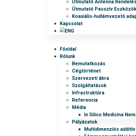
Útmutató Antenna Rendelé
Útmutató Passzív Eszközö
Koaxiális-hullámvezető ada
Kapcsolat
Főoldal
Rólunk
Bemutatkozás
Cégtörténet
Szervezeti ábra
Szolgáltatások
Infrastruktúra
Referencia
Média
In Silico Medicina Ne
Pályázatok
Multidimenziós addití