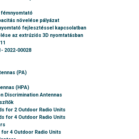
v fémnyomtató
citás növelése pályázat
nyomtató fejlesztéssel kapcsolatban
ése az extrúziós 3D nyomtatásban
011
- 2022-00028
tennas (PA)
tennas (HPA)
on Discrimination Antennas
szítők
ds for 2 Outdoor Radio Units
ds for 4 Outdoor Radio Units
rs
 for 4 Outdoor Radio Units