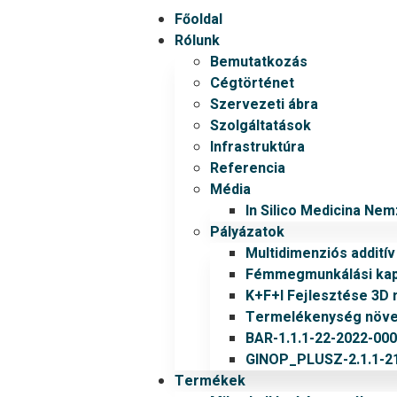
Főoldal
Rólunk
Bemutatkozás
Cégtörténet
Szervezeti ábra
Szolgáltatások
Infrastruktúra
Referencia
Média
In Silico Medicina Ne
Pályázatok
Multidimenziós addití
Fémmegmunkálási kapa
K+F+I Fejlesztése 3D 
Termelékenység növel
BAR-1.1.1-22-2022-00
GINOP_PLUSZ-2.1.1-21
Termékek