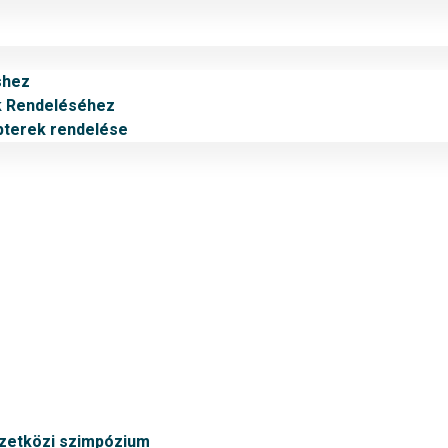
shez
k Rendeléséhez
pterek rendelése
mzetközi szimpózium