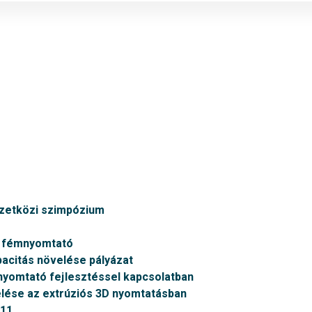
mzetközi szimpózium
v fémnyomtató
citás növelése pályázat
nyomtató fejlesztéssel kapcsolatban
ése az extrúziós 3D nyomtatásban
011