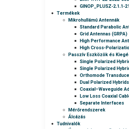
GINOP_PLUSZ-2.1.1-21
Termékek
Mikrohullámú Antennák
Standard Parabolic An
Grid Antennas (GRPA)
High Performance An
High Cross-Polarizati
Passzív Eszközök és Kiegé
Single Polarized Hybri
Single Polarized Hybri
Orthomode Transduce
Dual Polarized Hybrids
Coaxial–Waveguide A
Low Loss Coaxial Cabl
Separate Interfaces
Mérőrendszerek
Álcázás
Tudnivalók