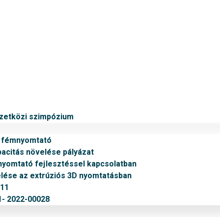
mzetközi szimpózium
v fémnyomtató
citás növelése pályázat
nyomtató fejlesztéssel kapcsolatban
ése az extrúziós 3D nyomtatásban
011
- 2022-00028