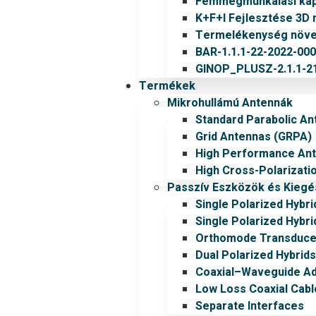
Fémmegmunkálási kapa
K+F+I Fejlesztése 3D 
Termelékenység növel
BAR-1.1.1-22-2022-00
GINOP_PLUSZ-2.1.1-21
Termékek
Mikrohullámú Antennák
Standard Parabolic An
Grid Antennas (GRPA)
High Performance An
High Cross-Polarizati
Passzív Eszközök és Kiegé
Single Polarized Hybri
Single Polarized Hybri
Orthomode Transduce
Dual Polarized Hybrids
Coaxial–Waveguide A
Low Loss Coaxial Cabl
Separate Interfaces