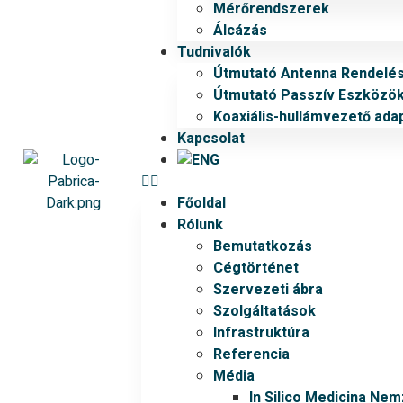
Mérőrendszerek
Álcázás
Tudnivalók
Útmutató Antenna Rendelé
Útmutató Passzív Eszközö
Koaxiális-hullámvezető ada
Kapcsolat
Főoldal
Rólunk
Bemutatkozás
Cégtörténet
Szervezeti ábra
Szolgáltatások
Infrastruktúra
Referencia
Média
In Silico Medicina Ne