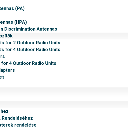
tennas (PA)
tennas (HPA)
on Discrimination Antennas
szítők
ds for 2 Outdoor Radio Units
ds for 4 Outdoor Radio Units
rs
 for 4 Outdoor Radio Units
dapters
es
shez
k Rendeléséhez
pterek rendelése