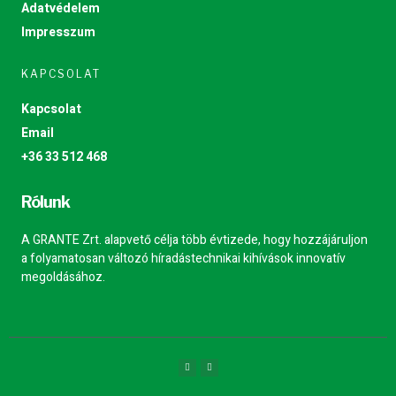
Adatvédelem
Impresszum
KAPCSOLAT
Kapcsolat
Email
+36 33 512 468
Rólunk
A GRANTE Zrt. alapvető célja több évtizede, hogy hozzájáruljon
a folyamatosan változó híradástechnikai kihívások innovatív
megoldásához.