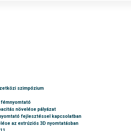
mzetközi szimpózium
v fémnyomtató
citás növelése pályázat
nyomtató fejlesztéssel kapcsolatban
ése az extrúziós 3D nyomtatásban
011