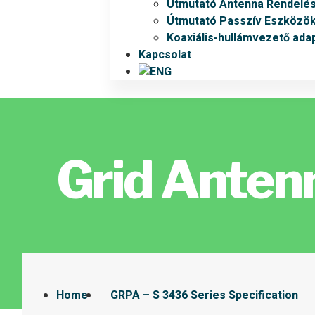
Útmutató Antenna Rendelé
Útmutató Passzív Eszközö
Koaxiális-hullámvezető ada
Kapcsolat
Grid Anten
Home
GRPA – S 3436 Series Specification