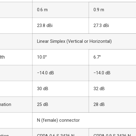
0.6 m
0.9 m
23.8 dBi
27.3 dBi
Linear Simplex (Vertical or Horizontal)
dth
10.0°
6.7°
−14.0 dB
−14.0 dB
30 dB
32 dB
nation
25 dB
28 dB
N (female) connector