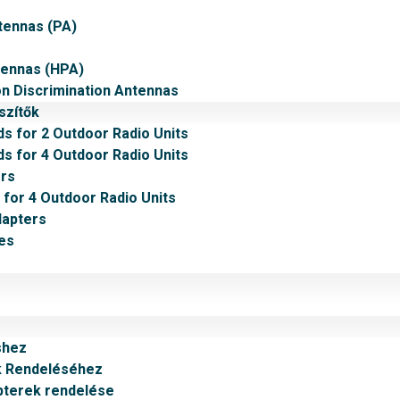
tennas (PA)
tennas (HPA)
on Discrimination Antennas
szítők
ds for 2 Outdoor Radio Units
ds for 4 Outdoor Radio Units
rs
 for 4 Outdoor Radio Units
dapters
es
shez
k Rendeléséhez
pterek rendelése