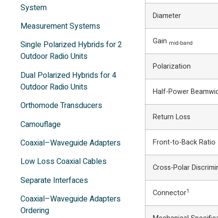
System
Diameter
Measurement Systems
Gain
Single Polarized Hybrids for 2
mid-band
Outdoor Radio Units
Polarization
Dual Polarized Hybrids for 4
Outdoor Radio Units
Half-Power Beamwi
Orthomode Transducers
Return Loss
Camouflage
Coaxial–Waveguide Adapters
Front-to-Back Ratio
Low Loss Coaxial Cables
Cross-Polar Discrimi
Separate Interfaces
1
Connector
Coaxial–Waveguide Adapters
Ordering