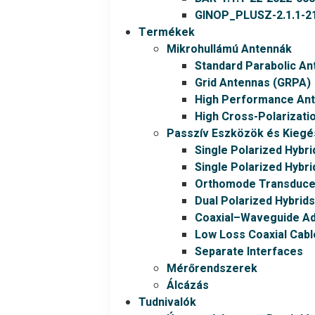
GINOP_PLUSZ-2.1.1-21
Termékek
Mikrohullámú Antennák
Standard Parabolic An
Grid Antennas (GRPA)
High Performance An
High Cross-Polarizati
Passzív Eszközök és Kiegé
Single Polarized Hybri
Single Polarized Hybri
Orthomode Transduce
Dual Polarized Hybrids
Coaxial–Waveguide A
Low Loss Coaxial Cabl
Separate Interfaces
Mérőrendszerek
Álcázás
Tudnivalók