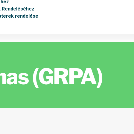
shez
k Rendeléséhez
pterek rendelése
nas (GRPA)