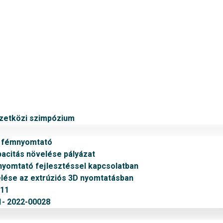
mzetközi szimpózium
v fémnyomtató
citás növelése pályázat
nyomtató fejlesztéssel kapcsolatban
ése az extrúziós 3D nyomtatásban
011
- 2022-00028