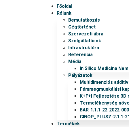
Főoldal
Rólunk
Bemutatkozás
Cégtörténet
Szervezeti ábra
Szolgáltatások
Infrastruktúra
Referencia
Média
In Silico Medicina Ne
Pályázatok
Multidimenziós addití
Fémmegmunkálási kapa
K+F+I Fejlesztése 3D 
Termelékenység növel
BAR-1.1.1-22-2022-00
GINOP_PLUSZ-2.1.1-21
Termékek