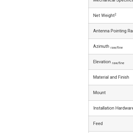
Mechanical Specific
2
Net Weight
Antenna Pointing R
Azimuth
raw/fine
Elevation
raw/fine
Material and Finish
Mount
Installation Hardwar
Feed