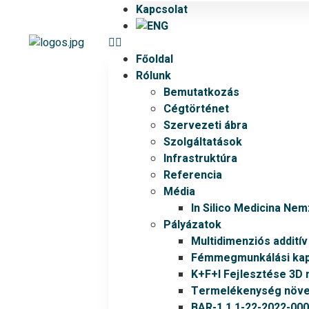
Kapcsolat
Főoldal
Rólunk
Bemutatkozás
Cégtörténet
Szervezeti ábra
Szolgáltatások
Infrastruktúra
Referencia
Média
In Silico Medicina Ne
Pályázatok
Multidimenziós addití
Fémmegmunkálási kapa
K+F+I Fejlesztése 3D 
Termelékenység növel
BAR-1.1.1-22-2022-00