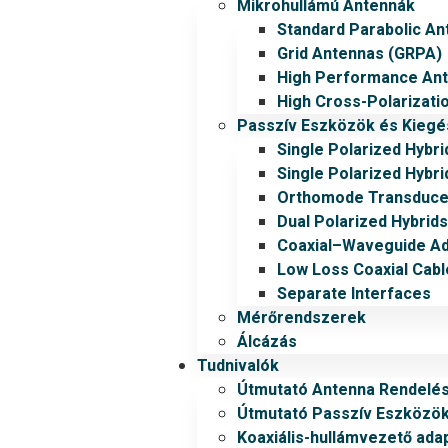
Mikrohullámú Antennák
Standard Parabolic An
Grid Antennas (GRPA)
High Performance An
High Cross-Polarizati
Passzív Eszközök és Kiegé
Single Polarized Hybri
Single Polarized Hybri
Orthomode Transduce
Dual Polarized Hybrids
Coaxial–Waveguide A
Low Loss Coaxial Cabl
Separate Interfaces
Mérőrendszerek
Álcázás
Tudnivalók
Útmutató Antenna Rendelé
Útmutató Passzív Eszközö
Koaxiális-hullámvezető ada