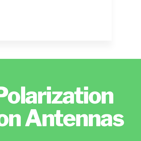
olarization
ion Antennas