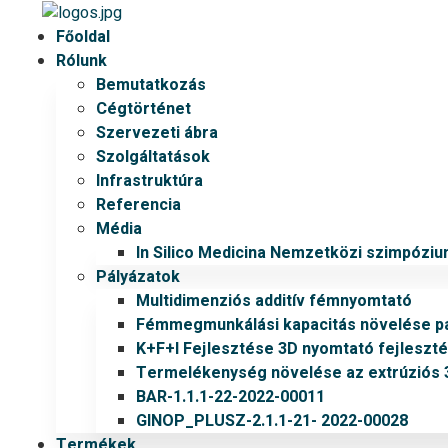
Főoldal
Rólunk
Bemutatkozás
Cégtörténet
Szervezeti ábra
Szolgáltatások
Infrastruktúra
Referencia
Média
In Silico Medicina Nemzetközi szimpózi
Pályázatok
Multidimenziós additív fémnyomtató
Fémmegmunkálási kapacitás növelése pá
K+F+I Fejlesztése 3D nyomtató fejleszt
Termelékenység növelése az extrúziós
BAR-1.1.1-22-2022-00011
GINOP_PLUSZ-2.1.1-21- 2022-00028
Termékek