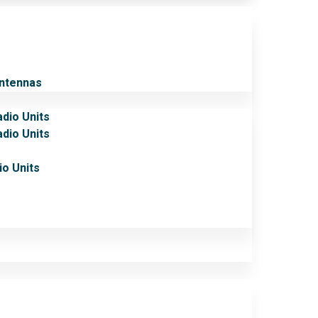
Antennas
adio Units
adio Units
io Units