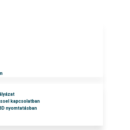
um
lyázat
éssel kapcsolatban
 3D nyomtatásban