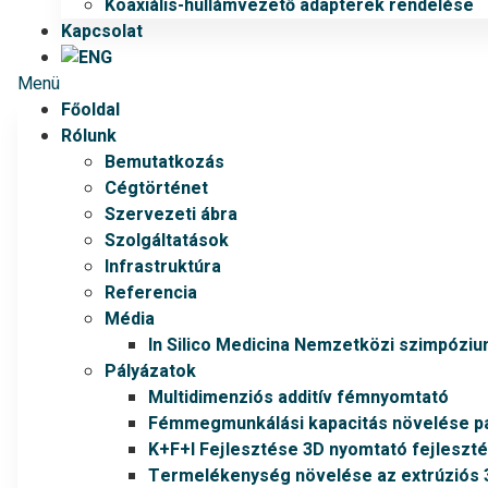
Koaxiális-hullámvezető adapterek rendelése
Kapcsolat
Menü
Főoldal
Rólunk
Bemutatkozás
Cégtörténet
Szervezeti ábra
Szolgáltatások
Infrastruktúra
Referencia
Média
In Silico Medicina Nemzetközi szimpózi
Pályázatok
Multidimenziós additív fémnyomtató
Fémmegmunkálási kapacitás növelése pá
K+F+I Fejlesztése 3D nyomtató fejleszt
Termelékenység növelése az extrúziós