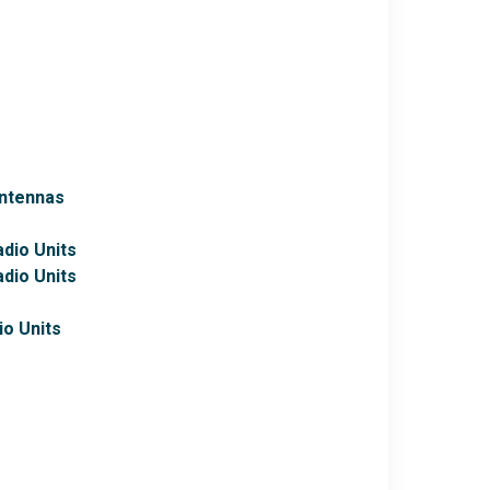
Antennas
adio Units
adio Units
io Units