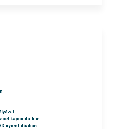
um
lyázat
éssel kapcsolatban
 3D nyomtatásban