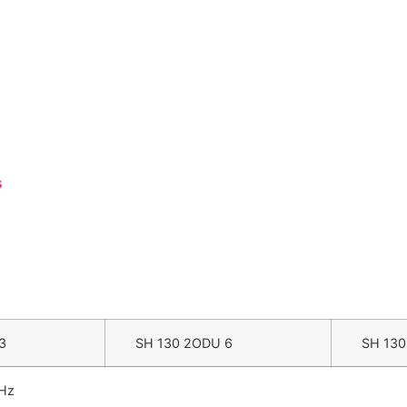
s
3
SH 130 2ODU 6
SH 130 
GHz