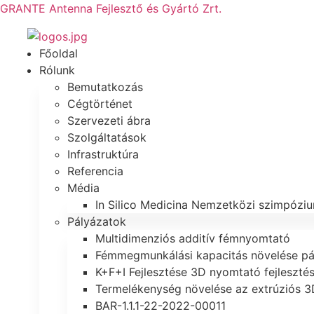
GRANTE Antenna Fejlesztő és Gyártó Zrt.
Főoldal
Rólunk
Bemutatkozás
Cégtörténet
Szervezeti ábra
Szolgáltatások
Infrastruktúra
Referencia
Média
In Silico Medicina Nemzetközi szimpózi
Pályázatok
Multidimenziós additív fémnyomtató
Fémmegmunkálási kapacitás növelése pá
K+F+I Fejlesztése 3D nyomtató fejleszté
Termelékenység növelése az extrúziós 
BAR-1.1.1-22-2022-00011