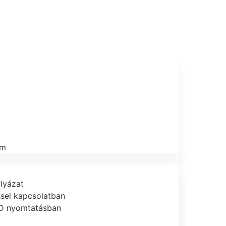
um
lyázat
ssel kapcsolatban
3D nyomtatásban