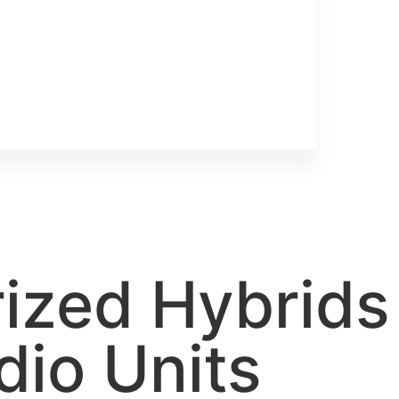
rized Hybrids 
dio Units