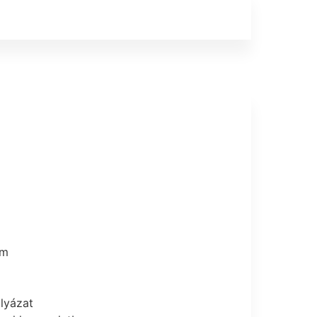
um
lyázat