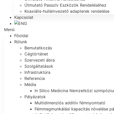
Útmutató Passzív Eszközök Rendeléséhez
Koaxiális-hullámvezető adapterek rendelése
Kapcsolat
Menü
Főoldal
Rólunk
Bemutatkozás
Cégtörténet
Szervezeti ábra
Szolgáltatások
Infrastruktúra
Referencia
Média
In Silico Medicina Nemzetközi szimpózi
Pályázatok
Multidimenziós additív fémnyomtató
Fémmegmunkálási kapacitás növelése pá