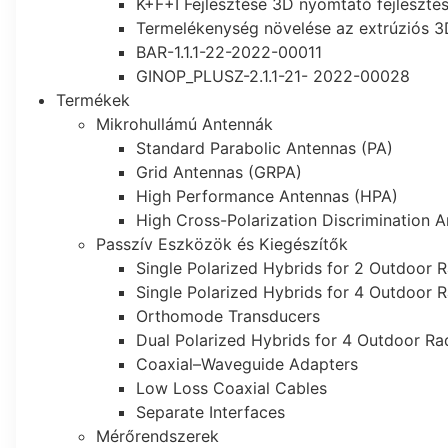
K+F+I Fejlesztése 3D nyomtató fejleszté
Termelékenység növelése az extrúziós 
BAR-1.1.1-22-2022-00011
GINOP_PLUSZ-2.1.1-21- 2022-00028
Termékek
Mikrohullámú Antennák
Standard Parabolic Antennas (PA)
Grid Antennas (GRPA)
High Performance Antennas (HPA)
High Cross-Polarization Discrimination 
Passzív Eszközök és Kiegészítők
Single Polarized Hybrids for 2 Outdoor R
Single Polarized Hybrids for 4 Outdoor R
Orthomode Transducers
Dual Polarized Hybrids for 4 Outdoor Ra
Coaxial–Waveguide Adapters
Low Loss Coaxial Cables
Separate Interfaces
Mérőrendszerek