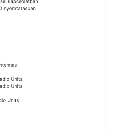
ssel kapcsolatban
3D nyomtatásban
Antennas
adio Units
adio Units
dio Units